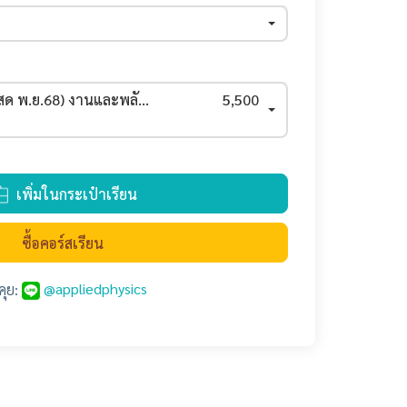
สด พ.ย.68) งานและพลังงาน-โมเมนตัม-โฑรเจคไทล์-วงกลม-ซิมเปิล
5,500
เพิ่มในกระเป๋าเรียน
ซื้อคอร์สเรียน
@appliedphysics
คุย: