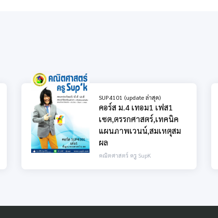
SUP4101 (update ล่าสุด)
คอร์ส ม.4 เทอม1 เฟส1
เซต,ตรรกศาสตร์,เทคนิค
แผนภาพเวนน์,สมเหตุสม
ผล
คณิตศาสตร์ ครู SupK