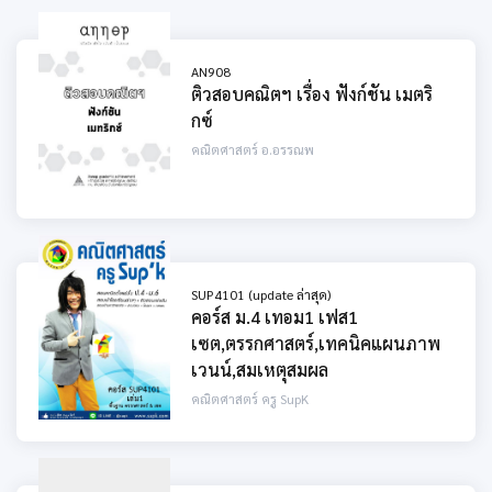
AN908
ติวสอบคณิตฯ เรื่อง ฟังก์ชัน เมตริ
กซ์
คณิตศาสตร์ อ.อรรณพ
SUP4101 (update ล่าสุด)
คอร์ส ม.4 เทอม1 เฟส1
เซต,ตรรกศาสตร์,เทคนิคแผนภาพ
เวนน์,สมเหตุสมผล
คณิตศาสตร์ ครู SupK