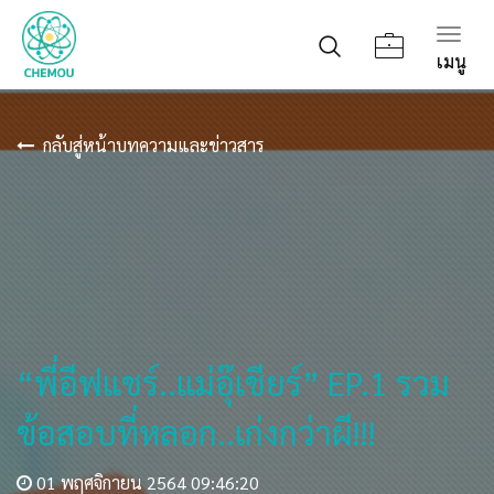
Togg
เมนู
navig
กลับสู่หน้าบทความและข่าวสาร
“พี่อีฟแชร์..แม่อุ๊เชียร์” EP.1 รวม
ข้อสอบที่หลอก..เก่งกว่าผี!!!
01 พฤศจิกายน 2564 09:46:20