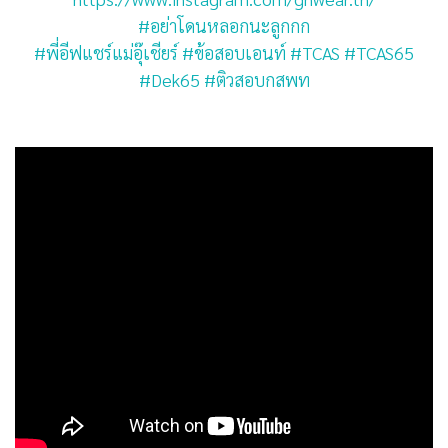
#อย่าโดนหลอกนะลูกกก
#พี่อีฟแชร์แม่อุ๊เชียร์
#ข้อสอบเอนท์
#TCAS
#TCAS65
#Dek65
#ติวสอบกสพท