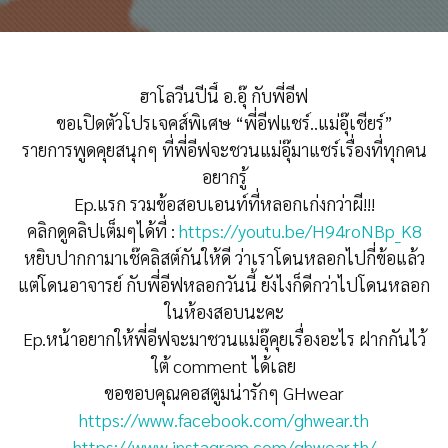
ฮาโลวีนปีนี้ อ.อุ๊ กับพี่อีฟ
ขอเปิดตัวโปรเจคส์พิเศษ “พี่อีฟแชร์..แม่อุ๊เชียร์”
รายการพูดคุยสนุกๆ ที่พี่อีฟจะชวนแม่อุ๊มาแชร์เรื่องที่ทุกคน
อยากรู้
Ep.แรก รวมข้อสอบเอนท์ที่หลอกเก่งกว่าผี!!!
คลิกดูคลิปเต็มๆได้ที่ :
https://youtu.be/H94roNBp_K8
หยิบปากกามาเช๊คลิสต์กันให้ดี ว่าเราโดนหลอกไปกี่ข้อแล้ว
แต่โดนอาจารย์ กับพี่อีฟหลอกวันนี้ ยังไงก็ดีกว่าไปโดนหลอก
ในห้องสอบนะคะ
Ep.หน้าอยากให้พี่อีฟจะมาชวนแม่อุ๊คุยเรื่องอะไร ฝากกันไว้
ใต้ comment ได้เลย
ขอขอบคุณคอสตูมน่ารักๆ GHwear
https://www.facebook.com/ghwear.th
https://www.instagram.com/ghwear.th/