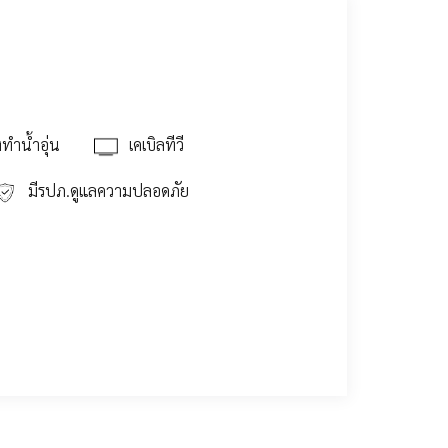
องทำน้ำอุ่น
เคเบิลทีวี
มีรปภ.ดูแลความปลอดภัย