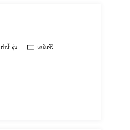
องทำน้ำอุ่น
เคเบิลทีวี