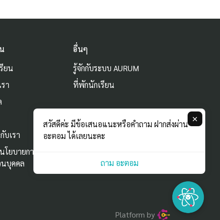
ัน
อื่นๆ
รียน
รู้จักกับระบบ AURUM
เรา
ที่พักนักเรียน
ด
ม
×
สวัสดีค่ะ มีข้อเสนอแนะหรือคำถาม ฝากส่งผ่าน
กับเรา
อะตอม ได้เลยนะคะ
ะนโยบายการใช้
ถาม อะตอม
่วนบุคคล
Platform by