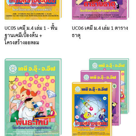
UC05 เคมี ม.4 เล่ม 1 - พื้น
UC06 เคมี ม.4 เล่ม 1 ตาราง
ฐานเคมีเบื้องต้น +
ธาตุ
โครงสร้างอะตอม