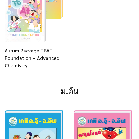
Aurum Package TBAT
Foundation + Advanced
Chemistry
ม.ต้น