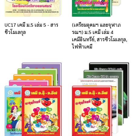
UC17 เคมี ม.5 เล่ม 5 - สาร
(เตรียมอุดมฯ และจุฬาภ
ชีวโมเลกุล
รณฯ) ม.5 เคมี เล่ม 4
เคมีอินทรีย์, สารชีวโมเลกุล,
ไฟฟ้าเคมี