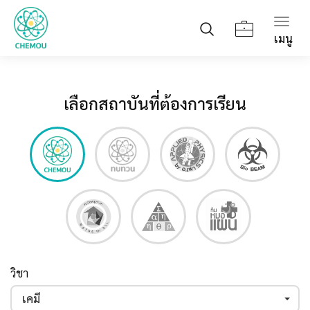
Togg
เมนู
navig
เลือกสถาบันที่ต้องการเรียน
วิชา
เคมี