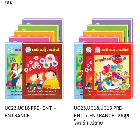
เล่ม
UC23,UC18 PRE- ENT +
UC23,UC18,UC19 PRE-
ENTRANCE
ENT + ENTRANCE+ตะลุย
โจทย์ ม.ปลาย