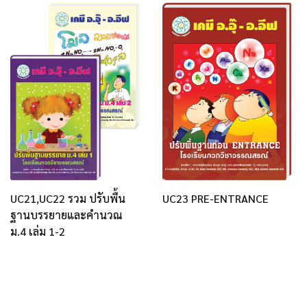
UC21,UC22 รวม ปรับพื้น
UC23 PRE-ENTRANCE
ฐานบรรยายและคำนวณ
ม.4 เล่ม 1-2