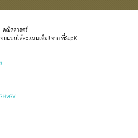
T คณิตศาสตร์
บ จบแบบได้คะแนนเต็ม!! จาก พี่SupK
ย
3xGHvGV