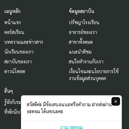
เมนูหลัก
ข้อมูลสถาบัน
หน้าแรก
ปรัชญาโรงเรียน
คอร์สเรียน
อาจารย์ของเรา
บทความและข่าวสาร
สาขาทั้งหมด
นักเรียนของเรา
แนะนำติชม
สถาบันของเรา
สนใจทำงานกับเรา
ดาวน์โหลด
เงื่อนไขและนโยบายการใช้
งานข้อมูลส่วนบุคคล
อื่นๆ
×
รู้จักกับระบบ AURUM
สวัสดีค่ะ มีข้อเสนอแนะหรือคำถาม ฝากส่งผ่าน
อะตอม ได้เลยนะคะ
ที่พักนักเรียน
ถาม อะตอม