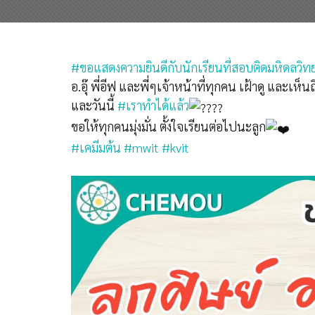
#ขอแสดงความยินดีกับนักเรียนที่สอบติดมหิดลวิท
อ.อุ๊ พี่อีฟ และพี่ๆเจ้าหน้าที่ทุกคน เฝ้าดู และ
และวันนี้
#เราทำได้แล้ว
ขอให้ทุกคนมุ่งมั่น ตั้งใจเรียนต่อไปนะลูก
#เคมีมต้น
#mwit
#kvit