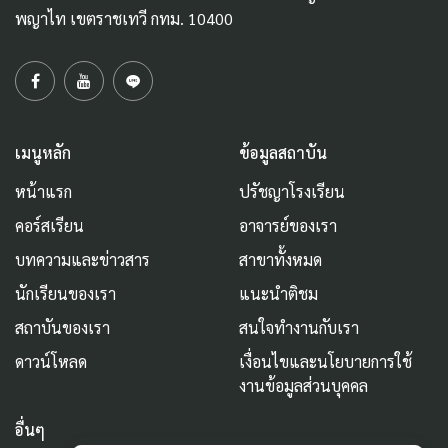
พญาไท เขตราชเทวี กทม. 10400
เมนูหลัก
ข้อมูลสถาบัน
หน้าแรก
ปรัชญาโรงเรียน
คอร์สเรียน
อาจารย์ของเรา
บทความและข่าวสาร
สาขาทั้งหมด
นักเรียนของเรา
แนะนำติชม
สถาบันของเรา
สนใจทำงานกับเรา
ดาวน์โหลด
เงื่อนไขและนโยบายการใช้
งานข้อมูลส่วนบุคคล
อื่นๆ