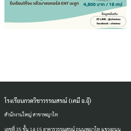
โรงเรียนกวดวิชาวรรณสรณ์ (เคมี อ.อุ๊)
สำนักงานใหญ่ สาขาพญาไท
เลขที่ 35 ชั้น 14-15 อาคารวรรณสรณ์ ถนนพญาไท แขวงถนน