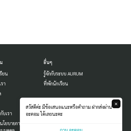
ัน
อื่นๆ
รียน
รู้จักกับระบบ AURUM
เรา
ที่พักนักเรียน
ด
ม
×
สวัสดีค่ะ มีข้อเสนอแนะหรือคำถาม ฝากส่งผ่าน
กับเรา
อะตอม ได้เลยนะคะ
ะนโยบายการใช้
ถาม อะตอม
่วนบุคคล