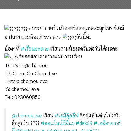
บรรยากาศวันเปิดคอร์สสอนสดตะลุยโจทย์เคมี
ม.ปลาย และห้องถ่ายทอดสด
วันนี้ค่ะ
น้องๆที่
#เรียนonline
เรียนตามห้องสดวันต่อวันได้นะคะ
ติดต่อสอบถามวางแผนการเรียน
ID LINE : @Chemou
FB: Chem Ou-Chem Eve
Tiktok: chemou.eve
IG: chemou_eve
Tel: 023060850
@chemou.eve
เรียน
#เคมีอุ๊ออีฟ
คือคู่แท้ แต่ 7โมงครึ่ง
คือคู่ปรับ ????
#ออนไลน์ก็มีนะ
#dek69
#เคมีอาจารย์
อุ๊
#StudyTok
♬ original sound - ALTÉGO