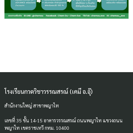
โรงเรียนกวดวิชาวรรณสรณ์ (เคมี อ.อุ๊)
สำนักงานใหญ่ สาขาพญาไท
เลขที่ 35 ชั้น 14-15 อาคารวรรณสรณ์ ถนนพญาไท แขวงถนน
พญาไท เขตราชเทวี กทม. 10400