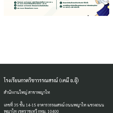
โรงเรียนกวดวิชาวรรณสรณ์ (เคมี อ.อุ๊)
สำนักงานใหญ่ สาขาพญาไท
เลขที่ 35 ชั้น 14-15 อาคารวรรณสรณ์ ถนนพญาไท แขวงถนน
พญาไท เขตราชเทวี กทม. 10400