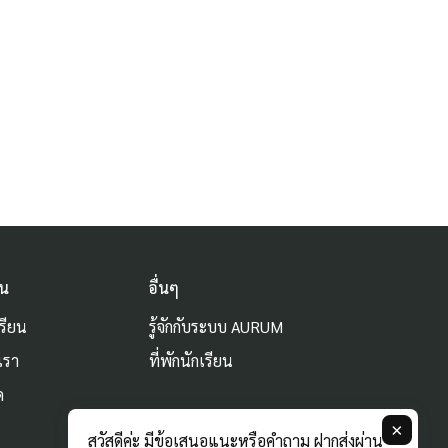
ัน
อื่นๆ
รียน
รู้จักกับระบบ AURUM
เรา
ที่พักนักเรียน
ด
ม
×
สวัสดีค่ะ มีข้อเสนอแนะหรือคำถาม ฝากส่งผ่าน