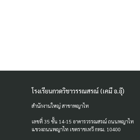
โรงเรียนกวดวิชาวรรณสรณ์ (เคมี อ.อุ๊)
สำนักงานใหญ่ สาขาพญาไท
เลขที่ 35 ชั้น 14-15 อาคารวรรณสรณ์ ถนนพญาไท
แขวงถนนพญาไท เขตราชเทวี กทม. 10400