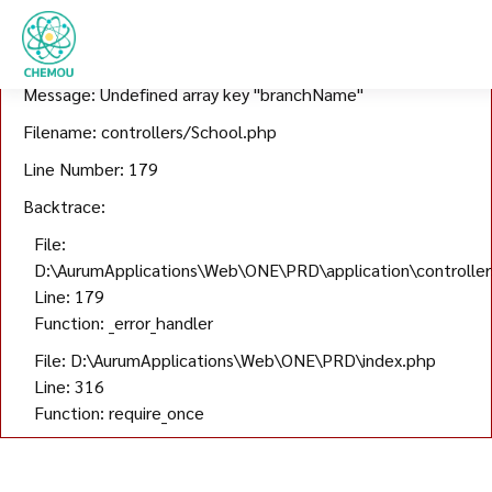
A PHP Error was encountered
Severity: Warning
Message: Undefined array key "branchName"
Filename: controllers/School.php
Line Number: 179
Backtrace:
File:
D:\AurumApplications\Web\ONE\PRD\application\controller
Line: 179
Function: _error_handler
File: D:\AurumApplications\Web\ONE\PRD\index.php
Line: 316
Function: require_once