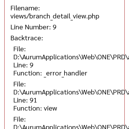
Filename:
views/branch_detail_view.php
Line Number: 9
Backtrace:
File:
D:\AurumApplications\Web\ONE\PRD\ap
Line: 9
Function: _error_handler
File:
D:\AurumApplications\Web\ONE\PRD\ap
Line: 91
Function: view
File:
D:\AurumApplications\Web\ONE\PRD\ap