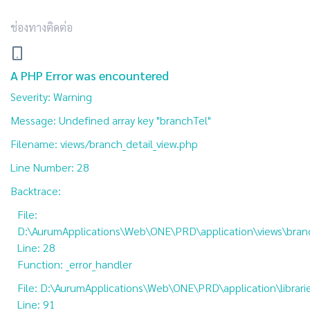
ช่องทางติดต่อ
A PHP Error was encountered
Severity: Warning
Message: Undefined array key "branchTel"
Filename: views/branch_detail_view.php
Line Number: 28
Backtrace:
File:
D:\AurumApplications\Web\ONE\PRD\application\views\branc
Line: 28
Function: _error_handler
File: D:\AurumApplications\Web\ONE\PRD\application\librar
Line: 91