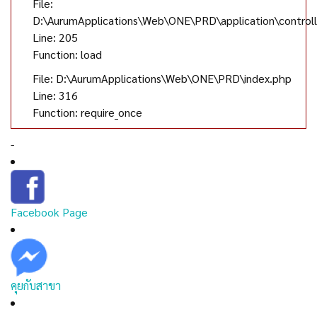
File:
D:\AurumApplications\Web\ONE\PRD\application\controll
Line: 205
Function: load
File: D:\AurumApplications\Web\ONE\PRD\index.php
Line: 316
Function: require_once
-
Facebook Page
คุยกับสาขา