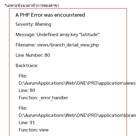
*เฉพาะช่วงเวลาทำการของสาขา
A PHP Error was encountered
Severity: Warning
Message: Undefined array key "latitude"
Filename: views/branch_detail_view.php
Line Number: 80
Backtrace:
File:
D:\AurumApplications\Web\ONE\PRD\application\views\
Line: 80
Function: _error_handler
File:
D:\AurumApplications\Web\ONE\PRD\application\librar
Line: 91
Function: view