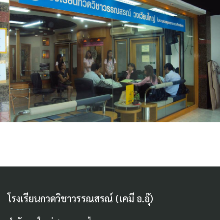
โรงเรียนกวดวิชาวรรณสรณ์ (เคมี อ.อุ๊)