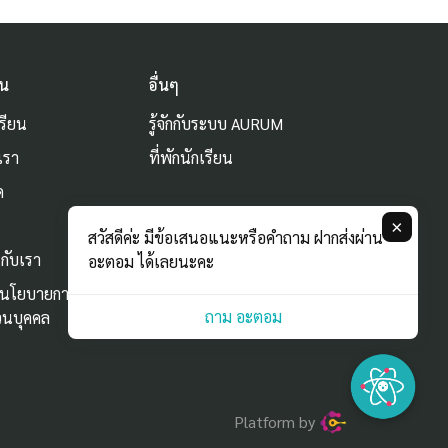
ัน
อื่นๆ
รียน
รู้จักกับระบบ AURUM
เรา
ที่พักนักเรียน
ด
ม
×
สวัสดีค่ะ มีข้อเสนอแนะหรือคำถาม ฝากส่งผ่าน
กับเรา
อะตอม ได้เลยนะคะ
ะนโยบายการใช้
ถาม อะตอม
่วนบุคคล
Platform by