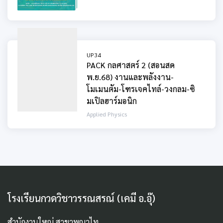
UP34
PACK กลศาสตร์ 2 (สอนสด
พ.ย.68) งานและพลังงาน-
โมเมนตัม-โฑรเจคไทล์-วงกลม-ซิ
มเปิลฮาร์มอนิก
Applied Physics
โรงเรียนกวดวิชาวรรณสรณ์ (เคมี อ.อุ๊)
สำนักงานใหญ่ สาขาพญาไท