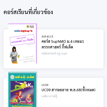
คอร์สเรียนที่เกี่ยวข้อง
SUP4115
คอร์ส Sup'kMO ม.4 เทอม1
ตรรกศาสตร์ กิ๊ฟเต็ด
คณิตศาสตร์ ครู SupK
UC09
UC09 สารละลาย พ.ย.68(ทั้งหมด)
เคมีอาจารย์อุ๊